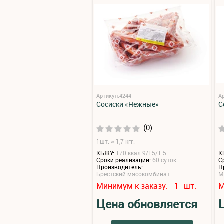
Артикул:4244
А
Сосиски «Нежные»
С
(0)
1шт: ≈ 1,7 кгг.
КБЖУ:
170 ккал 9/15/1.5
К
Сроки реализации:
60 суток
С
Производитель:
П
Брестский мясокомбинат
М
Минимум к заказу:
шт.
М
1
Цена обновляется