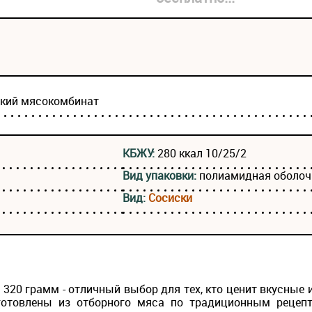
ский мясокомбинат
КБЖУ:
280 ккал 10/25/2
Вид упаковки:
полиамидная оболочк
Вид:
Сосиски
320 грамм - отличный выбор для тех, кто ценит вкусные
готовлены из отборного мяса по традиционным рецепта