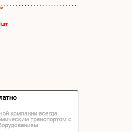
ки
1
шт
платно
ной компании всегда
рмическим транспортом с
оборудованием