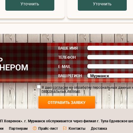
Уточнить
Уточнить
ВАШЕ ИМЯ
ТЕЛЕФОН
E-MAIL
ВАШ РЕГИОН
Я даю
согласие
на обработку персональных данных 
персональных данных
.
П Ховренок». г. Мурманск обслуживается через филиал г. Тула Одоевское шо
ии
Партнерам
Прайс-лист
Контакты
Доставка