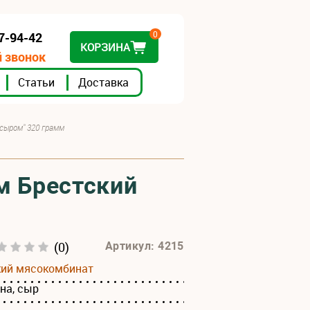
0
07-94-42
КОРЗИНА
 звонок
Статьи
Доставка
 сыром" 320 грамм
м Брестский
(0)
Артикул: 4215
кий мясокомбинат
на, сыр