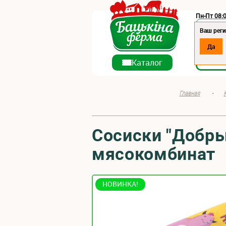
Пн-Пт 08:0
Регион:
Ваш реги
Да
О ко
Каталог
Главная
•
Сосиски "Добры
мясокомбинат
НОВИНКА!