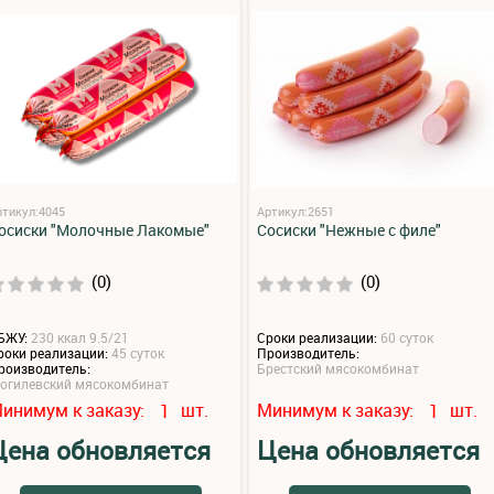
ртикул:4045
Артикул:2651
осиски "Молочные Лакомые"
Сосиски "Нежные с филе"
(0)
(0)
БЖУ:
230 ккал 9.5/21
Сроки реализации:
60 суток
роки реализации:
45 суток
Производитель:
роизводитель:
Брестский мясокомбинат
огилевский мясокомбинат
инимум к заказу:
шт.
Минимум к заказу:
шт.
1
1
Цена обновляется
Цена обновляется