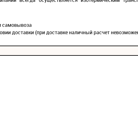
мпании всегда осуществляется изотермическим транс
ии самовывоза
овии доставки (при доставке наличный расчет невозможе