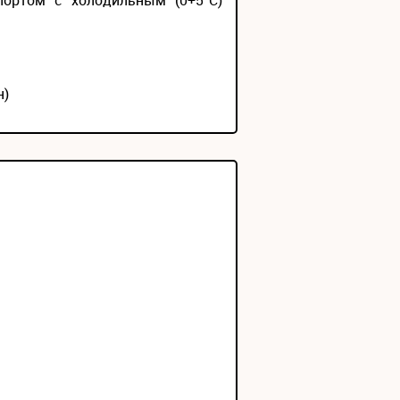
портом с холодильным (0+5°С)
н)