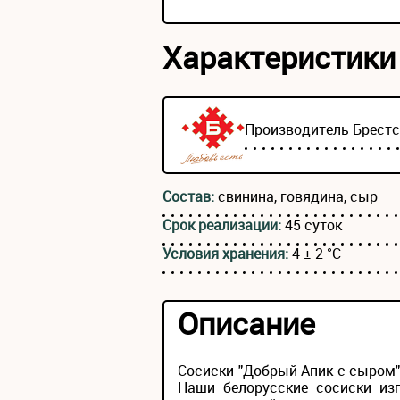
Характеристики
Производитель
Брест
Состав:
свинина, говядина, сыр
Срок реализации:
45 суток
Условия хранения:
4 ± 2 °С
Описание
Сосиски "Добрый Апик с сыром" 
Наши белорусские сосиски из