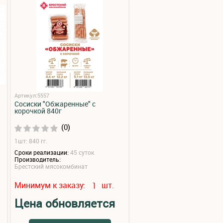
Артикул:5557
Сосиски "Обжаренные" с
корочкой 840г
(0)
1шт: 840 гг.
Сроки реализации:
45 суток
Производитель:
Брестский мясокомбинат
Минимум к заказу:
шт.
1
Цена обновляется