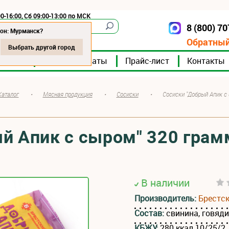
0-16:00, Сб 09:00-13:00 по МСК
8 (800) 7
Мурманск
он: Мурманск?
Обратный
Выбрать другой город
мпании
Мясокомбинаты
Прайс-лист
Контакты
Каталог
•
Мясная продукция
•
Сосиски
•
Сосиски "Добрый Апик с
й Апик с сыром" 320 грам
В наличии
Производитель:
Брестс
Состав:
свинина, говяди
КБЖУ:
280 ккал 10/25/2