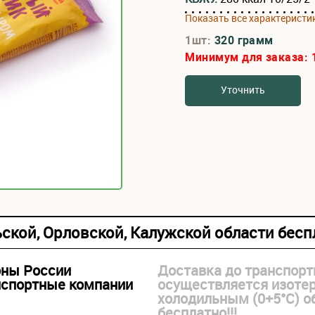
Показать все характеристи
1шт:
320 грамм
Минимум для заказа:
Уточнить
ьской, Орловской, Калужской области бес
оны России
Доставка до транспорт
нспортные компании
осуществляется изоте
холодильным (0+5°С) 
бесплатно!!!