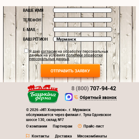
ВАШЕ ИМЯ
ТЕЛЕФОН
E-MAIL
ВАШ РЕГИОН
Я даю
согласие
на обработку персональных
данных на условиях
политики обработки
персональных данных
.
8 (800)
707-94-42
Обратный звонок
© 2026 «ИП Ховренок». г. Мурманск
обслуживается через филиал г. Тула Одоевское
шоссе 130, склад №7
О компании
Партнерам
Прайс-лист
Контакты
Доставка
Мясокомбинаты