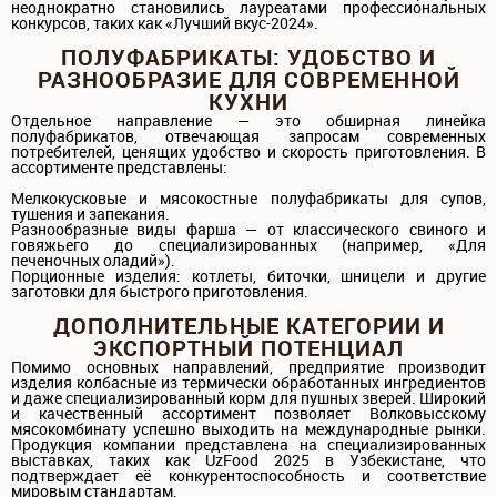
неоднократно становились лауреатами профессиональных
конкурсов, таких как «Лучший вкус-2024».
ПОЛУФАБРИКАТЫ: УДОБСТВО И
РАЗНООБРАЗИЕ ДЛЯ СОВРЕМЕННОЙ
КУХНИ
Отдельное направление — это обширная линейка
полуфабрикатов, отвечающая запросам современных
потребителей, ценящих удобство и скорость приготовления. В
ассортименте представлены:
Мелкокусковые и мясокостные полуфабрикаты для супов,
тушения и запекания.
Разнообразные виды фарша — от классического свиного и
говяжьего до специализированных (например, «Для
печеночных оладий»).
Порционные изделия: котлеты, биточки, шницели и другие
заготовки для быстрого приготовления.
ДОПОЛНИТЕЛЬНЫЕ КАТЕГОРИИ И
ЭКСПОРТНЫЙ ПОТЕНЦИАЛ
Помимо основных направлений, предприятие производит
изделия колбасные из термически обработанных ингредиентов
и даже специализированный корм для пушных зверей. Широкий
и качественный ассортимент позволяет Волковысскому
мясокомбинату успешно выходить на международные рынки.
Продукция компании представлена на специализированных
выставках, таких как UzFood 2025 в Узбекистане, что
подтверждает её конкурентоспособность и соответствие
мировым стандартам.