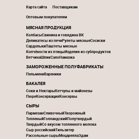
Карта сайта
Поставщикам
Оптовым покупателям
МЯСНАЯ ПРОДУКЦИЯ
Колбасы
Свинина и говядина ВК
Деликатесы из печи
Рулеты мясные
Сосиски
Сардельки
Паштеты мясные
Копчёности из птицы
Изделия из субпродуктов
Ветчина
Шпик
Сало
Намазка
ЗАМОРОЖЕННЫЕ ПОЛУФАБРИКАТЫ
Пельмени
Вареники
БАКАЛЕЯ
Соки и Нектары
Кетчупы и майонезы
Пюре
Консервация
Консервы
СЫРЫ
Пармезан
Сливочный
Творожный
Топленый
Голландский
Полутвердый
Твердый
Со вкусом топленного молока
Сыр российский
Тильзитер
Рассольные сыры
Моцарелла
Эдам